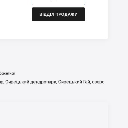
ВІДДІЛ ПРОДАЖУ
орієнтири
яр
,
Сирецький дендропарк
,
Сирецький Гай
,
озеро