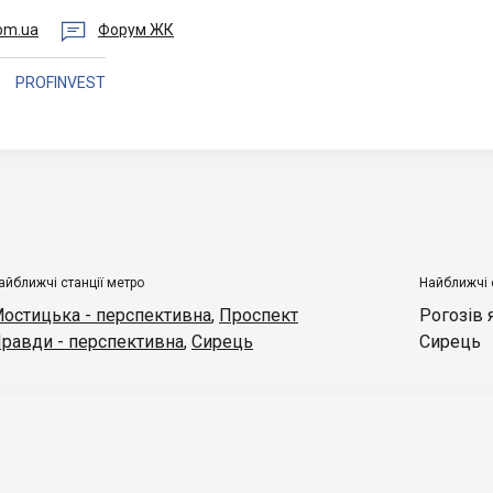

com.ua
Форум ЖК
PROFINVEST
айближчі станції метро
Найближчі 
остицька - перспективна
,
Проспект
Рогозів 
равди - перспективна
,
Сирець
Сирець