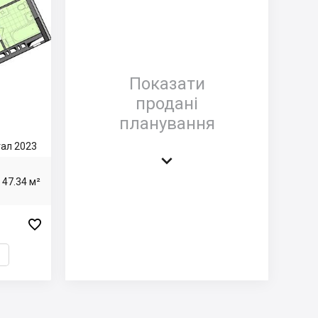
Показати
продані
планування
тал 2023

47.34 м²
