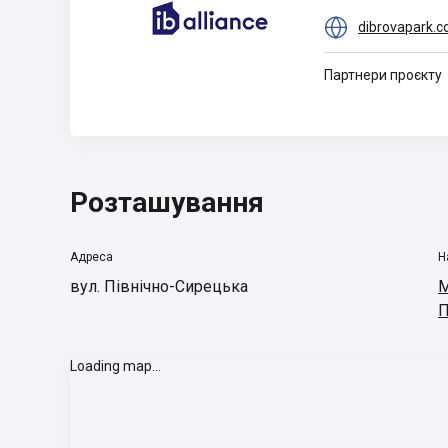

dibrovapark.
Партнери проєкту
Розташування
Адреса
Н
вул. Північно-Сирецька
М
П
Loading map...