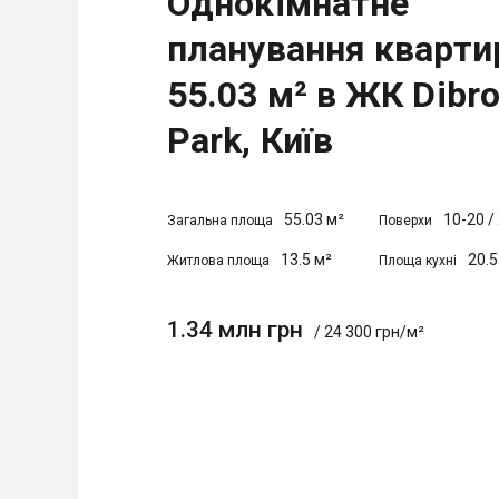
Однокімнатне
планування кварти
55.03 м² в ЖК Dibr
Park, Київ
55.03 м²
10-20
/
Загальна площа
Поверхи
13.5 м²
20.5
Житлова площа
Площа кухні
1.34 млн грн
/ 24 300 грн/м²