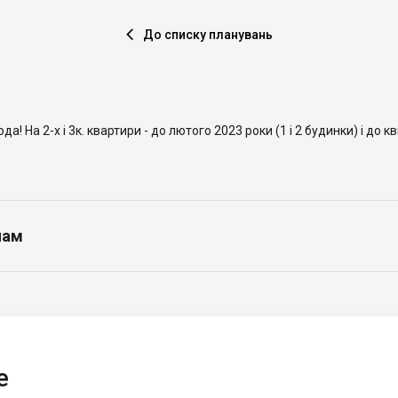
До списку планувань

ода! На 2-х і 3к. квартири - до лютого 2023 роки (1 і 2 будинки) і до 
нам
e