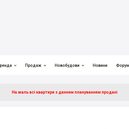



ренда
Продаж
Новобудови
Новини
Фору
На жаль всі квартири з данним плануванням продані