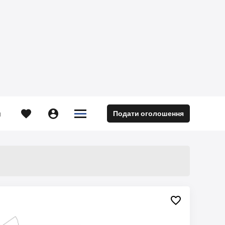





Подати оголошення
м
