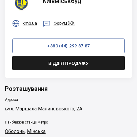
Київміськбуд


kmb.ua
Форум ЖК
+380 (44) 299 87 87
ВІДДІЛ ПРОДАЖУ
Розташування
Адреса
вул. Маршала Малиновського, 2А
Найближчі станції метро
Оболонь
,
Мінська