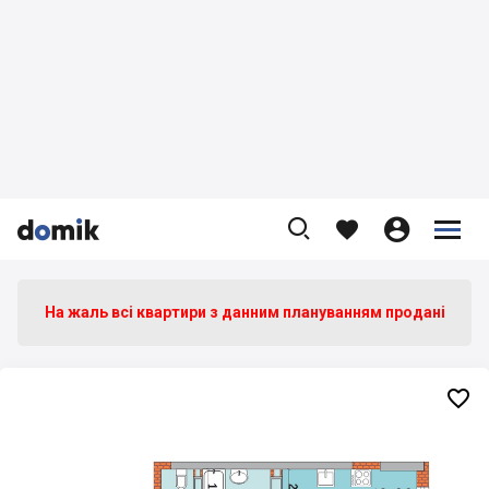









На жаль всі квартири з данним плануванням продані
