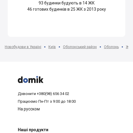
93
будинки будують в 14 ЖК
46
готових будинків в 25 ЖК з 2013 року
Новобудови в Україні
Київ
Оболонський район
Оболонь
ЖК 



Дзвонити
+380(98) 656 34 02
Працюємо
Пн-Пт з 9:00 до 18:00
На русском
Наші продукти