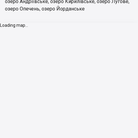
озеро Андріївське
,
озеро Кирилівське
,
озеро Лугове
,
озеро Опечень
,
озеро Йорданське
Loading map...