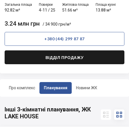
Загальна площа
Поверхи
Житлова площа
Площа кухні
92.82 м²
4-11
/
25
51.66 м²
13.88 м²
3.24 млн грн
/ 34 900 грн/м²
+380 (44) 299 87 87
ВІДДІЛ ПРОДАЖУ
Про комплекс
Планування
Новини ЖК
Інші 3-кімнатні планування, ЖК


LAKE HOUSE