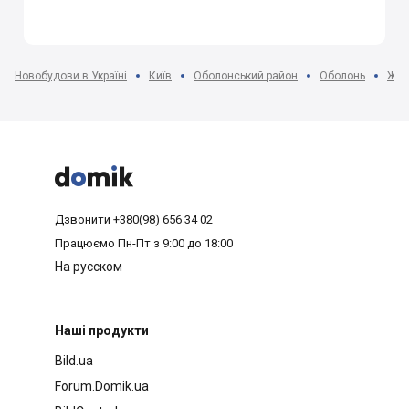
Новобудови в Україні
Київ
Оболонський район
Оболонь
ЖК 



Дзвонити
+380(98) 656 34 02
Працюємо
Пн-Пт з 9:00 до 18:00
На русском
Наші продукти
Bild.ua
Forum.Domik.ua