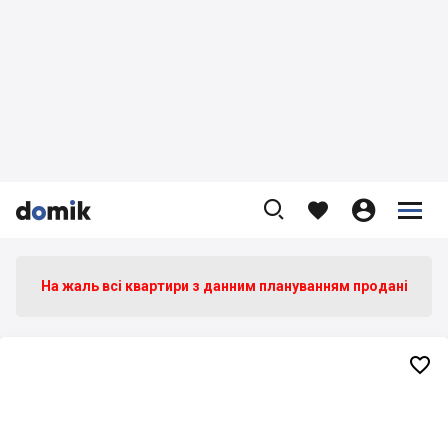









На жаль всі квартири з данним плануванням продані
