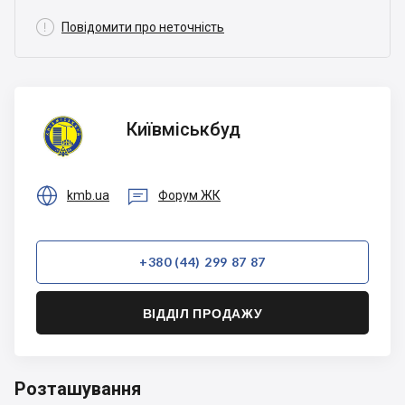

Повідомити про неточність
Київміськбуд
Київміськбуд


kmb.ua
Форум ЖК
+380 (44) 299 87 87
ВІДДІЛ ПРОДАЖУ
Розташування