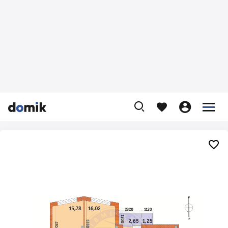









