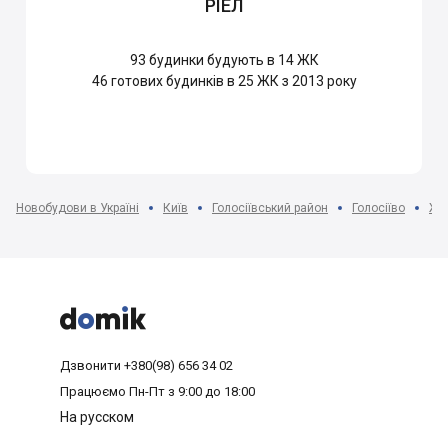
РІЕЛ
93
будинки будують в 14 ЖК
46
готових будинків в 25 ЖК з 2013 року
Новобудови в Україні
Київ
Голосіївський район
Голосіїво
ЖК



Дзвонити
+380(98) 656 34 02
Працюємо
Пн-Пт з 9:00 до 18:00
На русском