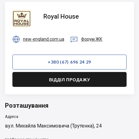
Royal
Royal House
House


new-england.com.ua
Форум ЖК
+380 (67) 696 24 29
ВІДДІЛ ПРОДАЖУ
Розташування
Адреса
вул. Михайла Максимовича (Трутенка), 24