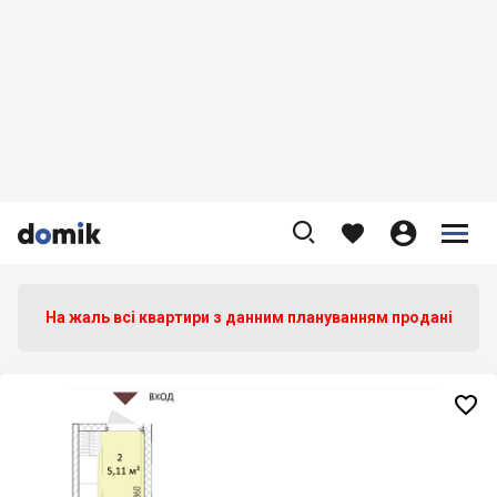









На жаль всі квартири з данним плануванням продані
