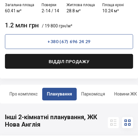
Загальна площа
Поверхи
Житлова площа
Площа кухні
60.41 м²
2-14
/
14
28.8 м²
10.24 м²
1.2 млн грн
/ 19 800 грн/м²
+380 (67) 696 24 29
ВІДДІЛ ПРОДАЖУ
Про комплекс
Планування
Паркомісця
Новини ЖК
Інші 2-кімнатні планування, ЖК


Нова Англія