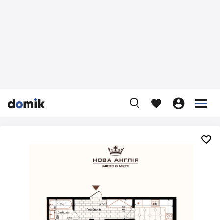









