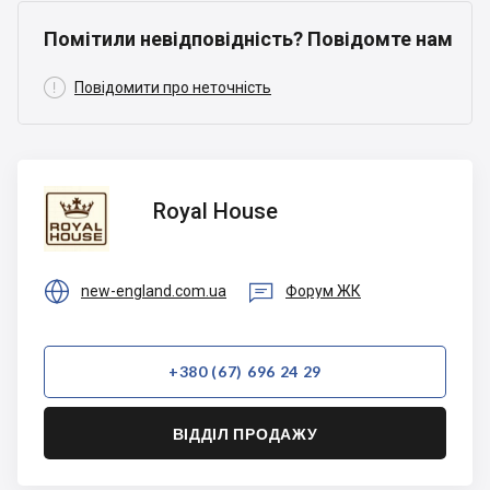
Помітили невідповідність? Повідомте нам

Повідомити про неточність
Royal
Royal House
House


new-england.com.ua
Форум ЖК
+380 (67) 696 24 29
ВІДДІЛ ПРОДАЖУ