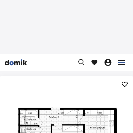









