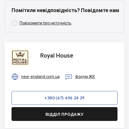
Помітили невідповідність? Повідомте нам

Повідомити про неточність
Royal
Royal House
House


new-england.com.ua
Форум ЖК
+380 (67) 696 24 29
ВІДДІЛ ПРОДАЖУ