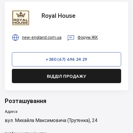
Royal
Royal House
House


new-england.com.ua
Форум ЖК
+380 (67) 696 24 29
ВІДДІЛ ПРОДАЖУ
Розташування
Адреса
вул. Михайла Максимовича (Трутенка), 24