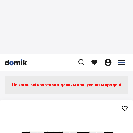









На жаль всі квартири з данним плануванням продані
