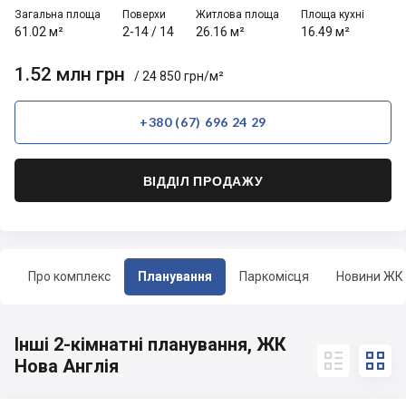
Загальна площа
Поверхи
Житлова площа
Площа кухні
61.02 м²
2-14
/
14
26.16 м²
16.49 м²
1.52 млн грн
/ 24 850 грн/м²
+380 (67) 696 24 29
ВІДДІЛ ПРОДАЖУ
Про комплекс
Планування
Паркомісця
Новини ЖК
Інші 2-кімнатні планування, ЖК


Нова Англія