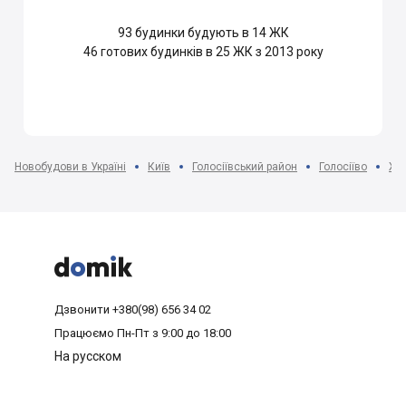
93
будинки будують в 14 ЖК
46
готових будинків в 25 ЖК з 2013 року
Новобудови в Україні
Київ
Голосіївський район
Голосіїво
ЖК



Дзвонити
+380(98) 656 34 02
Працюємо
Пн-Пт з 9:00 до 18:00
На русском