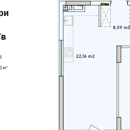
ри
їв
5
2 м²