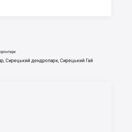
орієнтири
яр
,
Сирецький дендропарк
,
Сирецький Гай