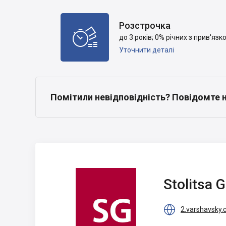
Розстрочка

до 3 років; 0% річних з прив'яз
Уточнити деталі
Помітили невідповідність? Повідомте 
Stolitsa Group
Stolitsa 

2.varshavsky.