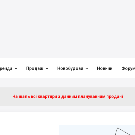



ренда
Продаж
Новобудови
Новини
Фору
На жаль всі квартири з данним плануванням продані