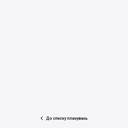
До списку планувань
