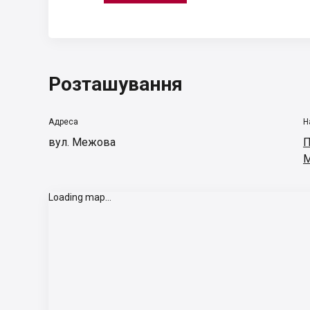
Розташування
Адреса
Н
вул. Межова
П
М
Loading map...