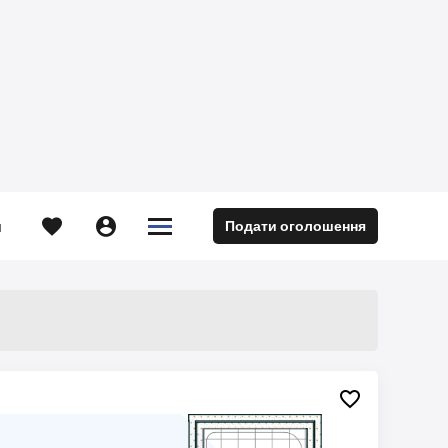





Подати оголошення
м
