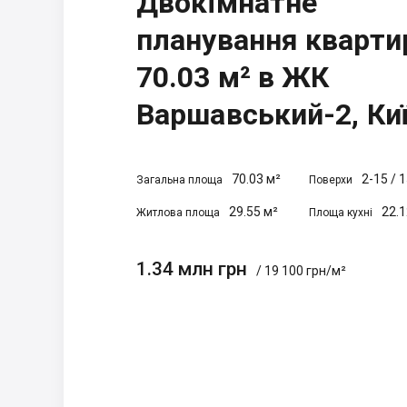
Двокімнатне
планування кварти
70.03 м² в ЖК
Варшавський-2, Ки
70.03 м²
2-15
/
1
Загальна площа
Поверхи
29.55 м²
22.1
Житлова площа
Площа кухні
1.34 млн грн
/ 19 100 грн/м²