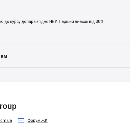
кою до курсу долара згідно НБУ. Перший внесок від 30%
нам
Group

com.ua
Форум ЖК