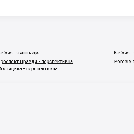
айближчі станції метро
Найближчі 
роспект Правди - перспективна
,
Рогозів 
остицька - перспективна