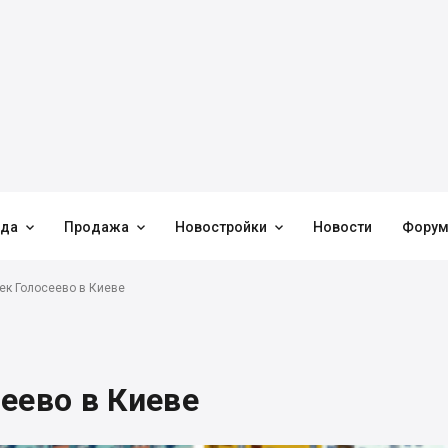



нда
Продажа
Новостройки
Новости
Фору
ек Голосеево в Киеве
еево в Киеве