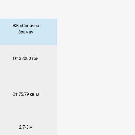
ЖК «Сонячна
брама»
От 32000 грн
От 75,79 кв. м
2,7-3 м