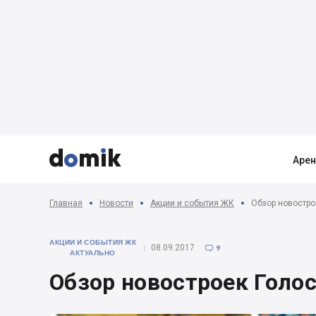



Аре
Главная
Новости
Акции и события ЖК
Обзор новостро
АКЦИИ И СОБЫТИЯ ЖК
08.09.2017
9

АКТУАЛЬНО
Обзор новостроек Голос