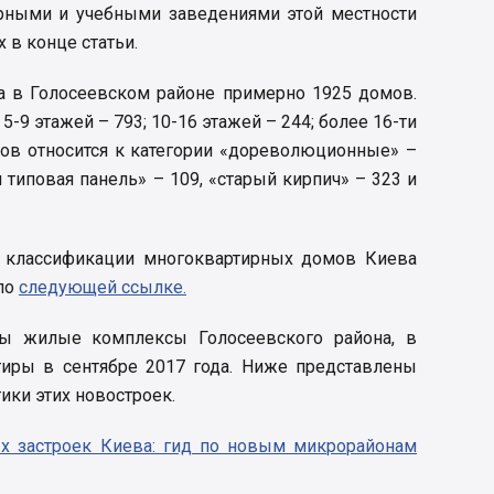
урными и учебными заведениями этой местности
 в конце статьи.
ua в Голосеевском районе примерно 1925 домов.
 5-9 этажей – 793; 10-16 этажей – 244; более 16-ти
мов относится к категории «дореволюционные» –
я типовая панель» – 109, «старый кирпич» – 323 и
 классификации многоквартирных домов Киева
 по
следующей ссылке.
ны жилые комплексы Голосеевского района, в
иры в сентябре 2017 года. Ниже представлены
ики этих новостроек.
х застроек Киева: гид по новым микрорайонам