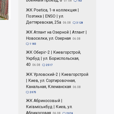
Военный проезд, 8
07.08

163
ЖК Poetica, 1-я коллекция |
Поэтика | ENSO | ул.
Дегтяревская, 25а
06.08

3 128
ЖК Атлант на Озерной | Атлант |
Новоселки, ул. Озерная
06.08

1 183
ЖК Оберіг-2 | Киевгорстрой,
Укрбуд | ул. Бориспольская,
40
06.08

2 517
ЖК Урловский-2 | Киевгорстрой
| Киев, ул. Сортировочная,
Канальная, Клеманская
06.08

2 075
ЖК Абрикосовый |
Київміськбуд | Киев, ул.
Абрикосовая
06.08

2 074