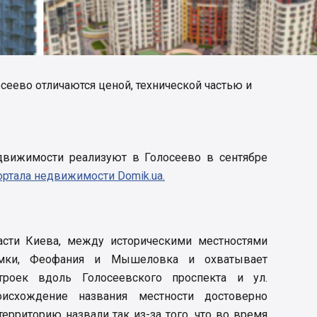
еево отличаются ценой, технической частью и
вижимости реализуют в Голосеево в сентябре
ортала недвижимости Domik.ua.
асти Киева, между историческими местностями
емки, Феофания и Мышеловка и охватывает
троек вдоль Голосеевского проспекта и ул.
исхождение названия местности достоверно
территорию назвали так из-за того, что во время