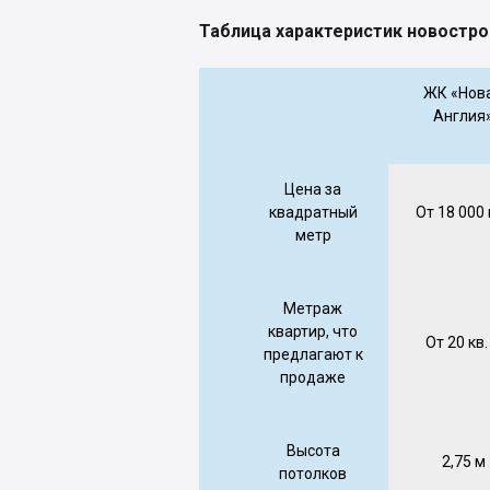
Таблица характеристик новостр
ЖК «Нов
Англия
Цена за
квадратный
От 18 000 
метр
Метраж
квартир, что
От 20 кв.
предлагают к
продаже
Высота
2,75 м
потолков