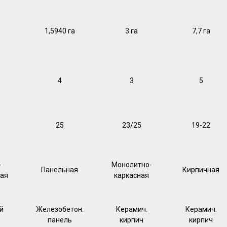
1,5940 га
3 га
7,7 га
4
3
5
25
23/25
19-22
-
Монолитно-
Панельная
Кирпичная
ая
каркасная
й
Железобетон.
Керамич.
Керамич.
ь
панель
кирпич
кирпич