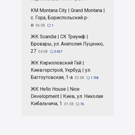
КМ Montana City | Grand Montana |
с. Гора, Бориспольский р-
н
06.08

1
ЖК Scandia | СК Триумф |
Бровары, ул. Анатолия Луценко,
27
04.08

3 037
ЖК Кирилловский Гай |
Киевгорстрой, Укрбуд | ул.
Баггоутовская, 1-а
02.08

1 738
ЖК Hello House | Nice
Development | Киев, ул. Николая
Кибальчича, 1
01.08

76