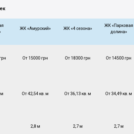
оек
ая
ЖК «Парковая
ЖК «Амурский»
ЖК «4 сезона»
»
долина»
грн
От 15000 грн
От 18300 грн
От 14500 грн
 м
От 42,54 кв. м
От 36,13 кв. м
От 34,49 кв. м
2,8 м
2,7 м
2,7 м