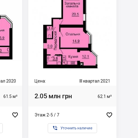
ртал 2020
Цена:
III квартал 2021
2.05 млн грн
61.5 м²
62.1 м²


Этаж 2-5 / 7

Уточнить наличие