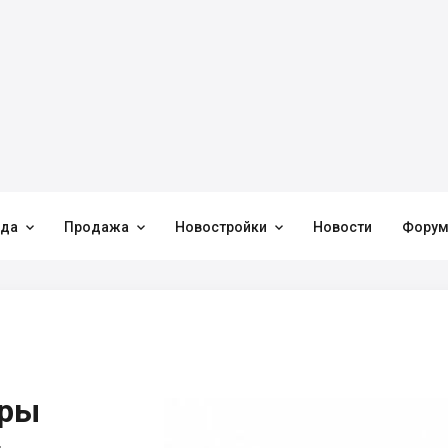



нда
Продажа
Новостройки
Новости
Фору
иры