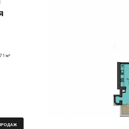
я
я
7.1 м²
ПРОДАЖ