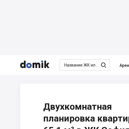




Аре
Двухкомнатная
планировка кварт