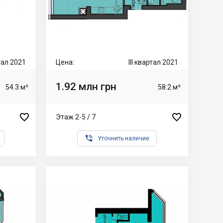
ртал 2021
Цена:
III квартал 2021
1.92 млн грн
54.3 м²
58.2 м²


Этаж 2-5 / 7

Уточнить наличие