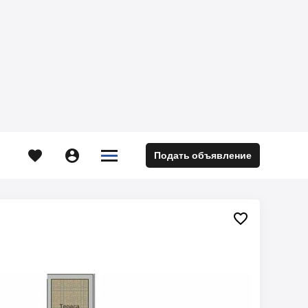





Подать объявление
м
