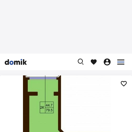









