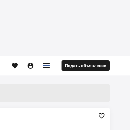





Подать объявление
м
