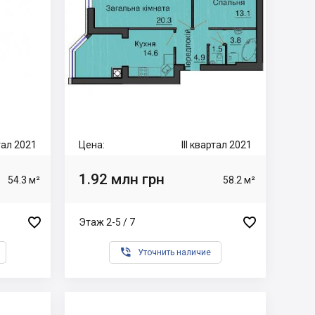
ртал 2021
Цена:
III квартал 2021
1.92 млн грн
54.3 м²
58.2 м²


Этаж 2-5 / 7

Уточнить наличие