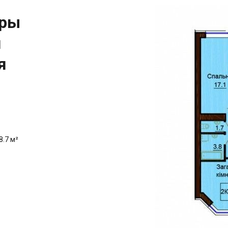
иры
я
я
8.7 м²