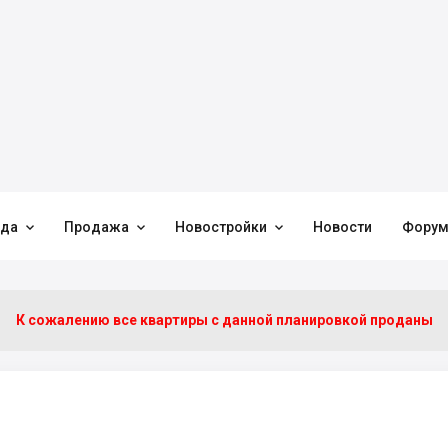



нда
Продажа
Новостройки
Новости
Фору
К сожалению все квартиры c данной планировкой проданы