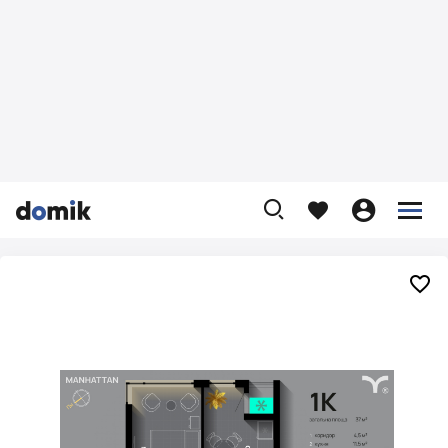









