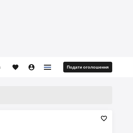





Подати оголошення
м
