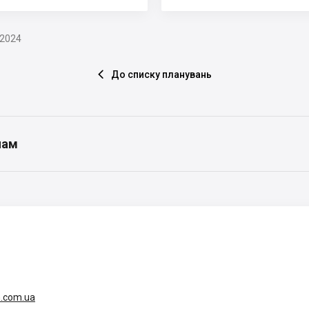
.2024
До списку планувань

нам
.com.ua