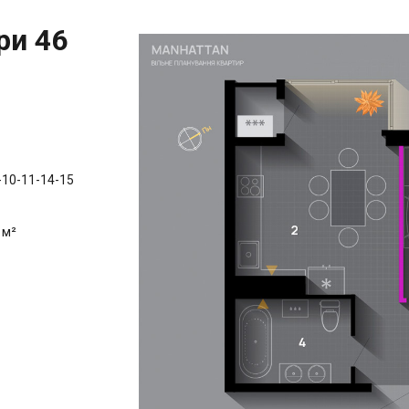
ри 46
-10-11-14-15
 м²