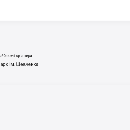
айближчі орієнтири
арк ім. Шевченка