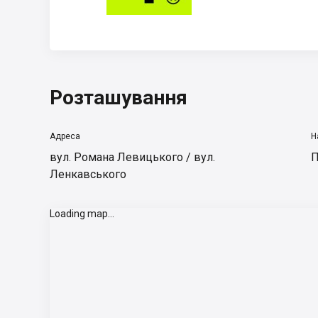
Розташування
Адреса
Н
вул. Романа Левицького / вул.
П
Ленкавського
Loading map...