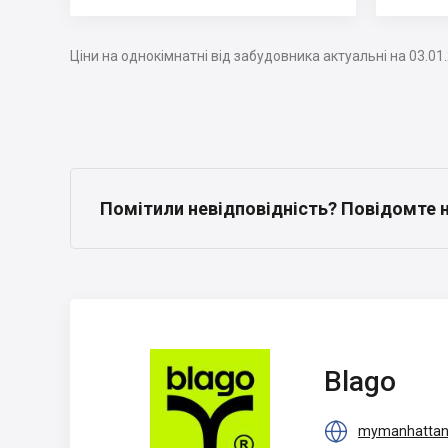
Ціни на однокімнатні від забудовника актуальні на 03.01
Помітили невідповідність? Повідомте 
Blago
Blago

mymanhattan