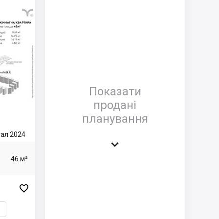
Показати
продані
планування
ртал 2024

46 м²
