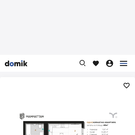









