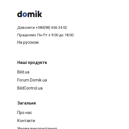



Дзвонити
+380(98) 656 34 02
Працюємо
Пн-Пт з 9:00 до 18:00
На русском
Наші продукти
Bild.ua
Forum.Domik.ua
BildControl.ua
Загальне
Про нас
Контакти
Умови використання