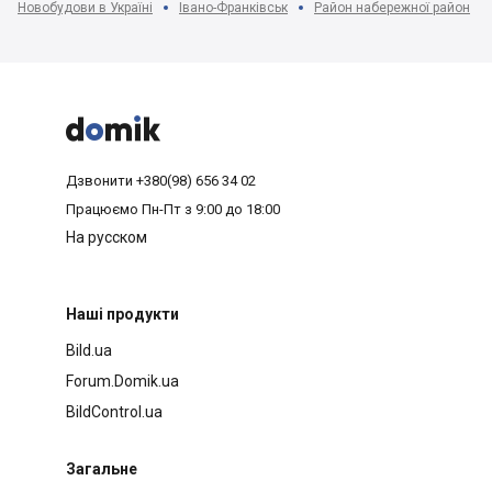
Новобудови в Україні
Івано-Франківськ
Район набережної район



Дзвонити
+380(98) 656 34 02
Працюємо
Пн-Пт з 9:00 до 18:00
На русском
Наші продукти
Bild.ua
Forum.Domik.ua
BildControl.ua
Загальне