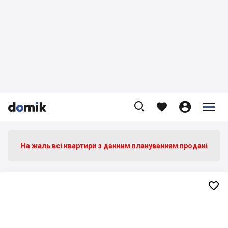









На жаль всі квартири з данним плануванням продані
