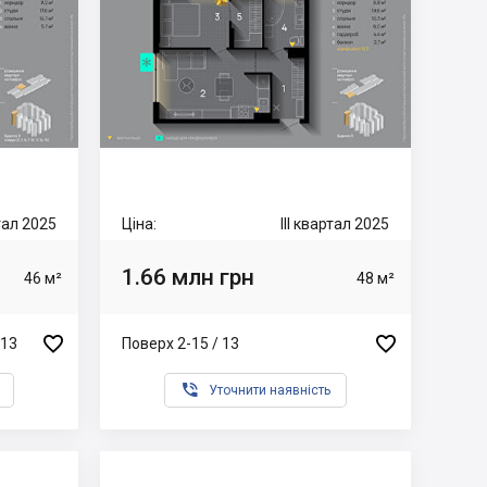
ртал 2025
Ціна:
III квартал 2025
1.66 млн грн
46 м²
48 м²


 13
Поверх 2-15 / 13

Уточнити наявність