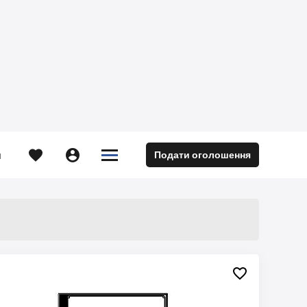





Подати оголошення
м
