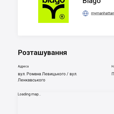
Blago

mymanhattan
Розташування
Адреса
Н
вул. Романа Левицького / вул.
П
Ленкавського
Loading map...