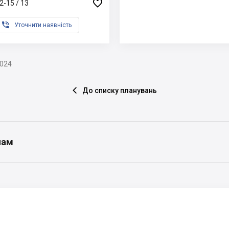

2-15 / 13

Уточнити наявність
2024
До списку планувань

нам