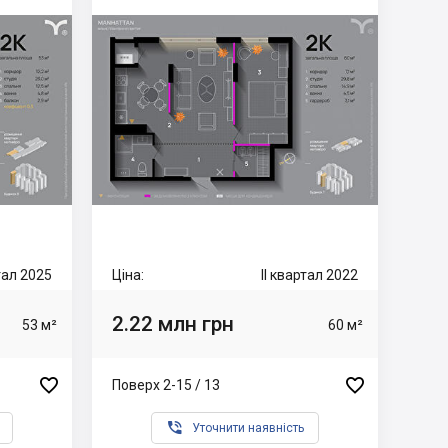
ртал 2025
Ціна:
II квартал 2022
2.22 млн грн
53 м²
60 м²


Поверх 2-15 / 13

Уточнити наявність