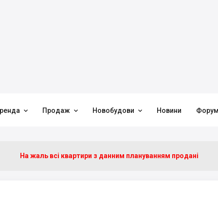



ренда
Продаж
Новобудови
Новини
Фору
На жаль всі квартири з данним плануванням продані