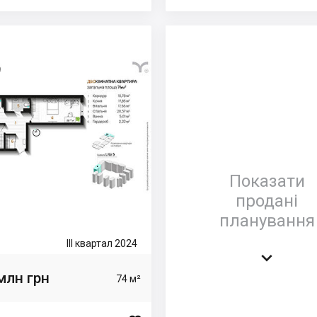
Показати
продані
планування
III квартал 2024

млн грн
74 м²