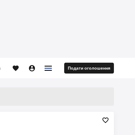





Подати оголошення
м
