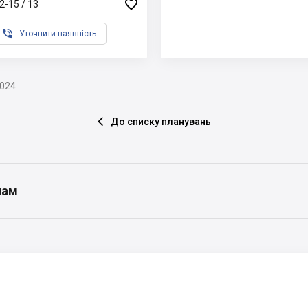

2-15 / 13

Уточнити наявність
2024
До списку планувань

нам