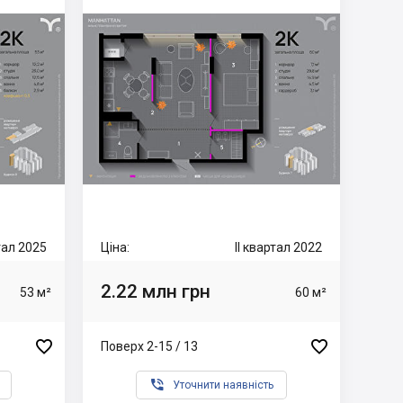
ртал 2025
Ціна:
II квартал 2022
2.22 млн грн
53 м²
60 м²


Поверх 2-15 / 13

Уточнити наявність