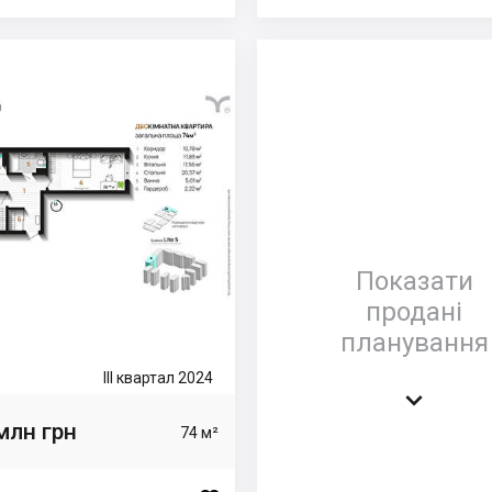
Показати
продані
планування
III квартал 2024

млн грн
74 м²