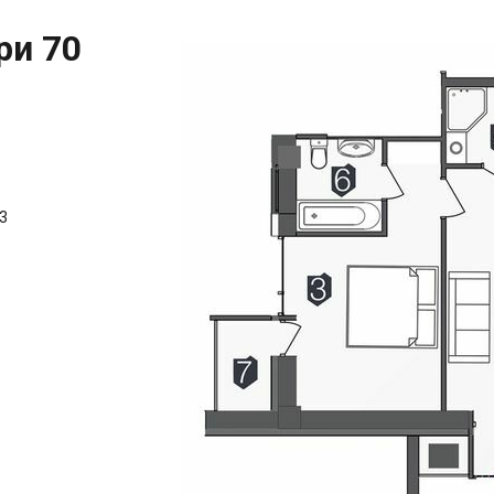
ри 70
3