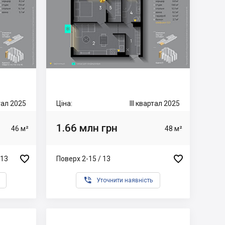
ртал 2025
Ціна:
III квартал 2025
1.66 млн грн
46 м²
48 м²


 13
Поверх 2-15 / 13

Уточнити наявність