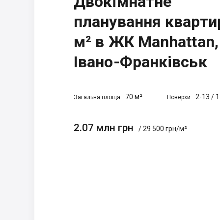
Двокімнатне
планування кварти
м² в ЖК Manhattan,
Івано-Франківськ
70 м²
2-13
/
1
Загальна площа
Поверхи
2.07 млн грн
/ 29 500 грн/м²