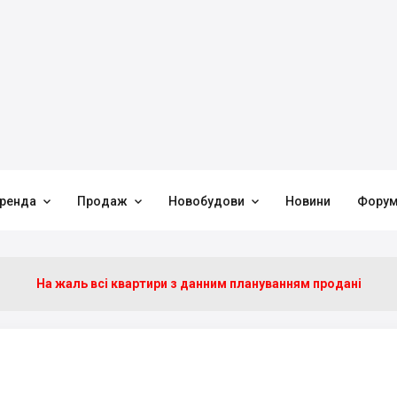



ренда
Продаж
Новобудови
Новини
Фору
На жаль всі квартири з данним плануванням продані