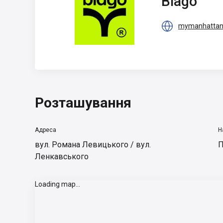
Blago

mymanhattan
Розташування
Адреса
Н
вул. Романа Левицького / вул.
П
Ленкавського
Loading map...