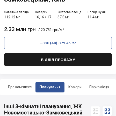
Загальна площа
Поверхи
Житлова площа
Площа кухні
112.12 м²
16,16
/
17
67.8 м²
11.4 м²
2.33 млн грн
/ 20 751 грн/м²
+380 (44) 379 46 97
ВІДДІЛ ПРОДАЖУ
Про комплекс
Планування
Комори
Паркомісця
Інші 3-кімнатні планування, ЖК


Новомостицько-Замковецький