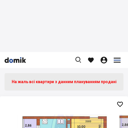









На жаль всі квартири з данним плануванням продані
