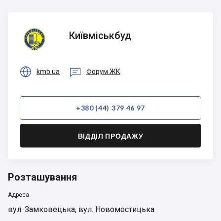
Київміськбуд
Київміськбуд


kmb.ua
Форум ЖК
+380 (44) 379 46 97
ВІДДІЛ ПРОДАЖУ
Розташування
Адреса
вул. Замковецька, вул. Новомостицька