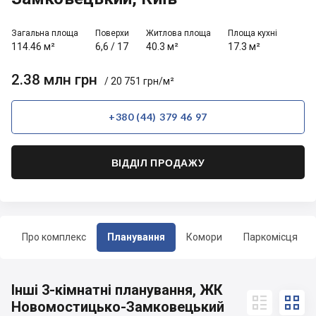
Загальна площа
Поверхи
Житлова площа
Площа кухні
114.46 м²
6,6
/
17
40.3 м²
17.3 м²
2.38 млн грн
/ 20 751 грн/м²
+380 (44) 379 46 97
ВІДДІЛ ПРОДАЖУ
Про комплекс
Планування
Комори
Паркомісця
Інші 3-кімнатні планування, ЖК


Новомостицько-Замковецький