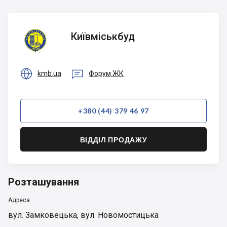
Київміськбуд
Київміськбуд


kmb.ua
Форум ЖК
+380 (44) 379 46 97
ВІДДІЛ ПРОДАЖУ
Розташування
Адреса
вул. Замковецька, вул. Новомостицька