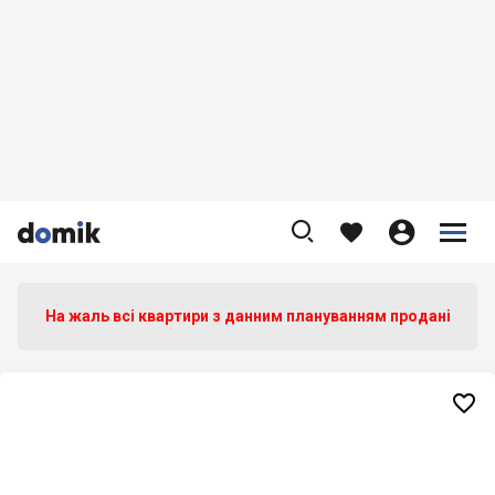









На жаль всі квартири з данним плануванням продані
