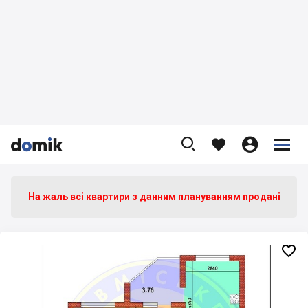









На жаль всі квартири з данним плануванням продані
