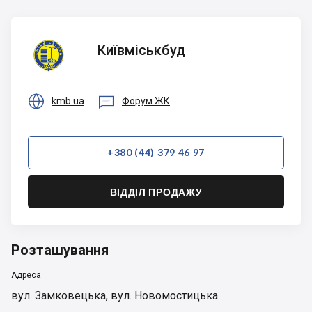
Київміськбуд
Київміськбуд


kmb.ua
Форум ЖК
+380 (44) 379 46 97
ВІДДІЛ ПРОДАЖУ
Розташування
Адреса
вул. Замковецька, вул. Новомостицька