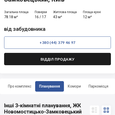
Загальна площа
Поверхи
Житлова площа
Площа кухні
78.18 м²
16
/
17
43 м²
12 м²
від забудовника
+380 (44) 379 46 97
ВІДДІЛ ПРОДАЖУ
Про комплекс
Планування
Комори
Паркомісця
Інші 3-кімнатні планування, ЖК


Новомостицько-Замковецький