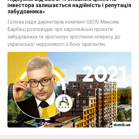
інвестора залишається надійність і репутація
забудовника»
Голова ради директорів компанії GEOS Максим
Барбаш розповідає про європейські проєкти
забудовника та прогнозує зростання інтересу до
української нерухомості з боку ізраїльтян.