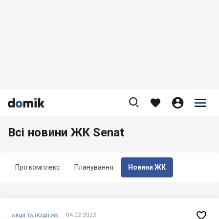









Всі новини ЖК Senat
Про комплекс
Планування
Новини ЖК

04.02.2022
АКЦІЇ ТА ПОДІЇ ЖК