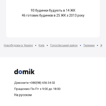
93
будинки будують в 14 ЖК
46
готових будинків в 25 ЖК з 2013 року
Новобудови в Україні
Київ
Голосіївський район
Теремки
ЖК 



Дзвонити
+380(98) 656 34 02
Працюємо
Пн-Пт з 9:00 до 18:00
На русском