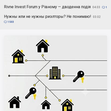
Rivne Invest Forum у Рівному — дводенна подія
04.03

1
Нужны или не нужны риэлторы? Не понимаю!
03.02

1 503