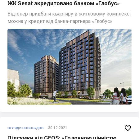
ЖК Senat акредитовано банком «Глобус»
Відтепер придбати квартиру в житловому комплексі
можна у кредит від банка-партнера «Глобус»

30.12.2021
ОГЛЯДИ НОВОБУДОВ
Підсумки від GEOS: «Головною цінністю