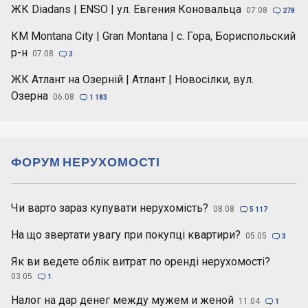
ЖК Diadans | ENSO | ул. Евгения Коновальца
07.08

278
КМ Montana City | Gran Montana | с. Гора, Бориспольский
р-н
07.08

3
ЖК Атлант на Озерній | Атлант | Новосілки, вул.
Озерна
06.08

1 183
ФОРУМ НЕРУХОМОСТІ
Чи варто зараз купувати нерухомість?
08.08

5 117
На що звертати увагу при покупці квартири?
05.05

3
Як ви ведете облік витрат по оренді нерухомості?
03.05

1
Налог на дар денег между мужем и женой
11.04

1