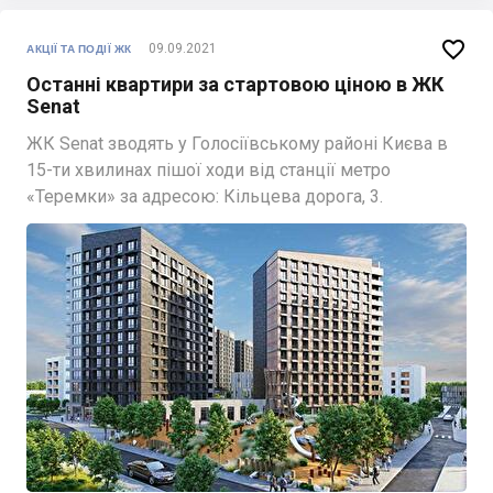

09.09.2021
АКЦІЇ ТА ПОДІЇ ЖК
Останні квартири за стартовою ціною в ЖК
Senat
ЖК Senat зводять у Голосіївському районі Києва в
15-ти хвилинах пішої ходи від станції метро
«Теремки» за адресою: Кільцева дорога, 3.