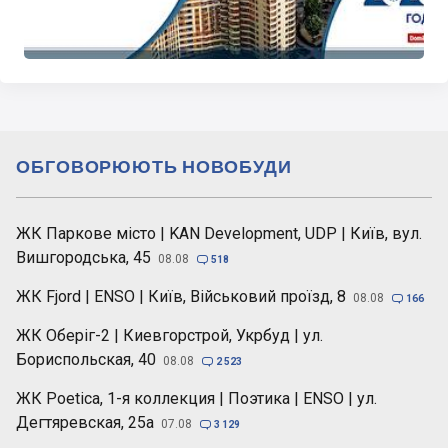
ОБГОВОРЮЮТЬ НОВОБУДИ
ЖК Паркове місто | KAN Development, UDP | Київ, вул.
Вишгородська, 45
08.08

518
ЖК Fjord | ENSO | Київ, Військовий проїзд, 8
08.08

166
ЖК Оберіг-2 | Киевгорстрой, Укрбуд | ул.
Бориспольская, 40
08.08

2 523
ЖК Poetica, 1-я коллекция | Поэтика | ENSO | ул.
Дегтяревская, 25а
07.08

3 129