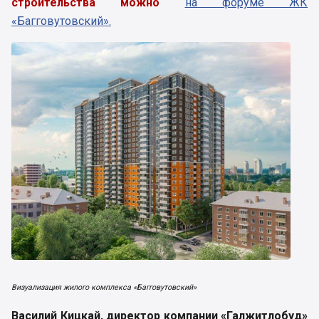
строительства можно
на форуме ЖК
«Багговутовский».
Визуализация жилого комплекса «Багговутовский»
Василий Кицкай, директор компании «Галжитлобуд»