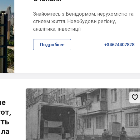
Знайомтесь з Бенідормом, нерухомістю та
стилем життя. Новобудови регіону,
аналітика, інвестиції
Подробнее
+34624407828

ие
от,
уть
яла