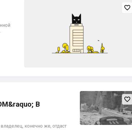

анной
-

М&raquo; В
владелец, конечно же, отдаст