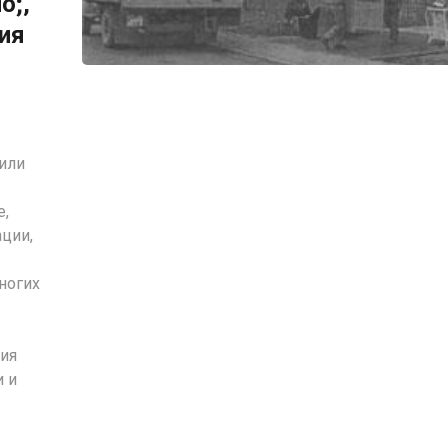
o;,
ия
или
е,
ации,
ногих
ния
и и