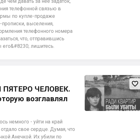
е чем давать за нее задаток,
ния телефонной связью в
ирмы по купле-продаже
прописки, выселения,
формления телефонного номера
казаться, что, отправившись
ы его&#8230; лишитесь.

 ПЯТЕРО ЧЕЛОВЕК.
оторую возглавлял
сь немного - уйти на край
 отдало свое сердце. Думая, что
чкой Анечкой. Их убили по