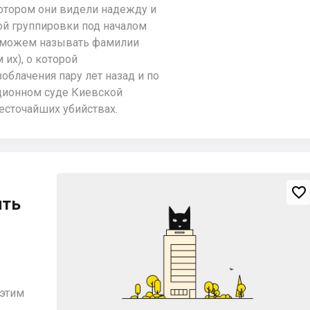
 котором они видели надежду и
ой группировки под началом
е можем называть фамилии
их), о которой
зоблачения пару лет назад и по
ционном суде Киевской
есточайших убийствах.

ить
 этим