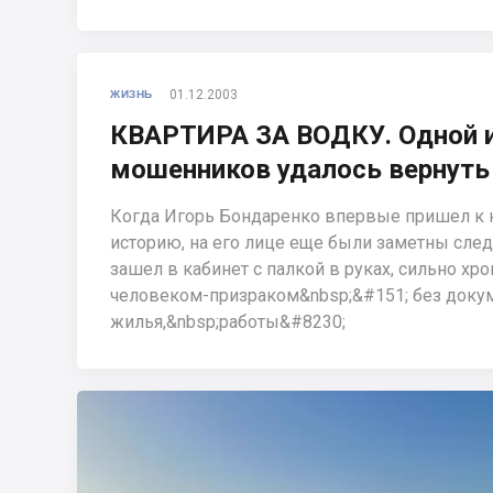
01.12.2003
ЖИЗНЬ
КВАРТИРА ЗА ВОДКУ. Одной 
мошенников удалось вернуть
Когда Игорь Бондаренко впервые пришел к н
историю, на его лице еще были заметны сле
зашел в кабинет с палкой в руках, сильно хро
человеком-призраком&nbsp;&#151; без доку
жилья,&nbsp;работы&#8230;