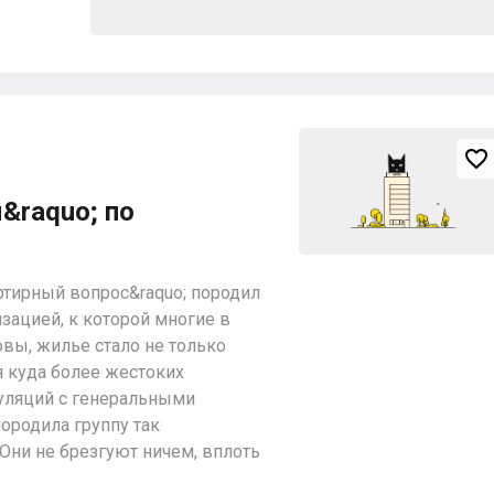

&raquo; по
тирный вопрос&raquo; породил
зацией, к которой многие в
овы, жилье стало не только
 куда более жестоких
пуляций с генеральными
ородила группу так
Они не брезгуют ничем, вплоть