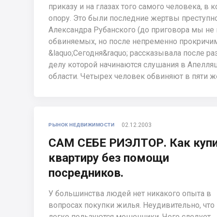
приказу и на глазах того самого человека, в
опору. Это были последние жертвы преступн
Александра Рубанского (до приговора мы н
обвиняемых, но после непременно прокричим 
&laquo;Сегодня&raquo; рассказывала после ра
делу которой начинаются слушания в Апелля
области. Четырех человек обвиняют в пяти ж
02.12.2003
РЫНОК НЕДВИЖИМОСТИ
САМ СЕБЕ РИЭЛТОР. Как куп
квартиру без помощи
посредников.
У большинства людей нет никакого опыта в
вопросах покупки жилья. Неудивительно, что
легко пользуются мошенники. Чего следует