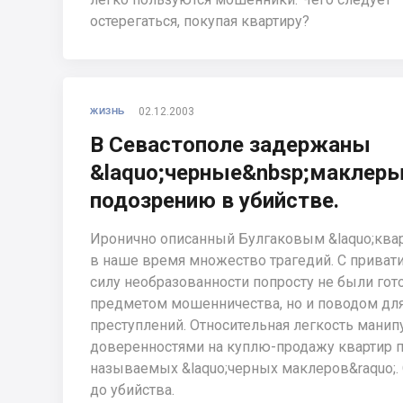
остерегаться, покупая квартиру?
02.12.2003
ЖИЗНЬ
В Севастополе задержаны
&laquo;черные&nbsp;маклеры
подозрению в убийстве.
Иронично описанный Булгаковым &laquo;квар
в наше время множество трагедий. С привати
силу необразованности попросту не были гот
предметом мошенничества, но и поводом для
преступлений. Относительная легкость мани
доверенностями на куплю-продажу квартир п
называемых &laquo;черных маклеров&raquo;. 
до убийства.