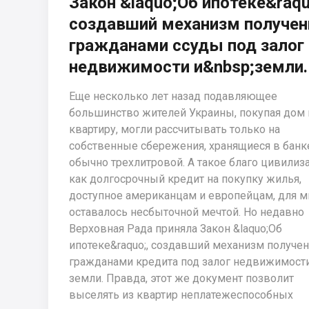
Закон &laquo;Об ипотеке&raqu
создавший механизм получен
гражданами ссуды под залог
недвижимости и&nbsp;земли.
Еще несколько лет назад подавляющее
большинство жителей Украины, покупая дом 
квартиру, могли рассчитывать только на
собственные сбережения, хранящиеся в банк
обычно трехлитровой. А такое благо цивилиз
как долгосрочный кредит на покупку жилья,
доступное американцам и европейцам, для м
оставалось несбыточной мечтой. Но недавно
Верховная Рада приняла Закон &laquo;Об
ипотеке&raquo;, создавший механизм получе
гражданами кредита под залог недвижимост
земли. Правда, этот же документ позволит
выселять из квартир неплатежеспособных