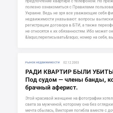
предпочтение квартире с телефоном. Но прежд
полезно ознакомиться с Правилами пользова
Украине. Ведь не зря все уважающие себя ф
недвижимости указывают: вопросы выписки-
регистрации договора в БТИ, а также перео
не относятся к их обязанностям. Ибо может о
&laquo;переписывать&raquo; номер на себя, в
02.12.2003
РЫНОК НЕДВИЖИМОСТИ
РАДИ КВАРТИР БЫЛИ УБИТЫ
Под судом — члены банды, к
брачный аферист.
Этой красивой женщине на фотографии хотело
света за мужчиной, которому она без оглядки
мечта сбылась, Виктория погибла вместе с до