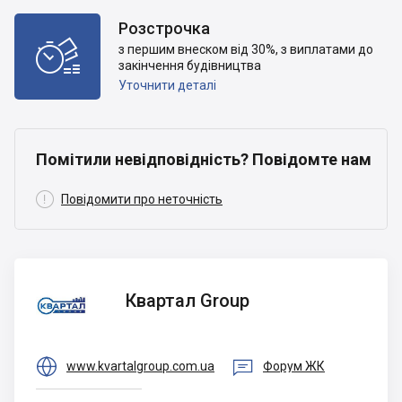
Розстрочка

з першим внеском від 30%, з виплатами до
закінчення будівництва
Уточнити деталі
Помітили невідповідність? Повідомте нам

Повідомити про неточність
Квартал
Квартал Group
Group


www.kvartalgroup.com.ua
Форум ЖК