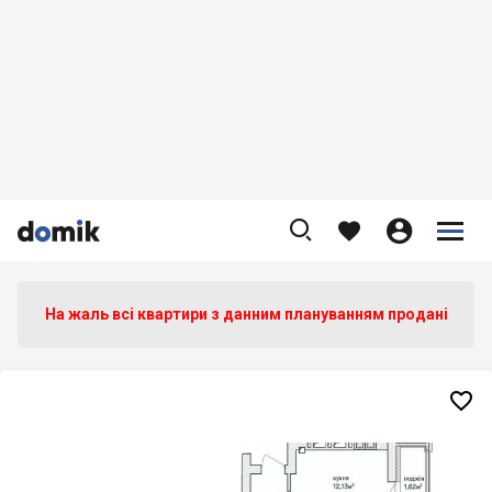









На жаль всі квартири з данним плануванням продані
