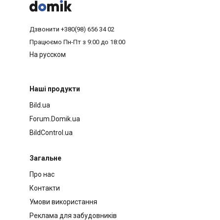



Дзвонити
+380(98) 656 34 02
Працюємо
Пн-Пт з 9:00 до 18:00
На русском
Наші продукти
Bild.ua
Forum.Domik.ua
BildControl.ua
Загальне
Про нас
Контакти
Умови використання
Реклама для забудовників