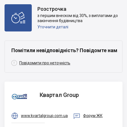
Розстрочка

з першим внеском від 30%, з виплатами до
закінчення будівництва
Уточнити деталі
Помітили невідповідність? Повідомте нам

Повідомити про неточність
Квартал
Квартал Group
Group


www.kvartalgroup.com.ua
Форум ЖК