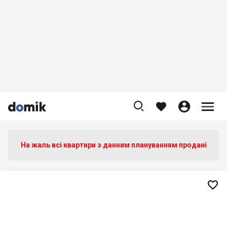









На жаль всі квартири з данним плануванням продані
