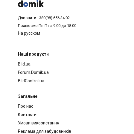



Дзвонити
+380(98) 656 34 02
Працюємо
Пн-Пт з 9:00 до 18:00
На русском
Наші продукти
Bild.ua
Forum.Domik.ua
BildControl.ua
Загальне
Про нас
Контакти
Умови використання
Реклама для забудовників