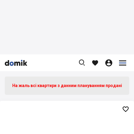









На жаль всі квартири з данним плануванням продані
