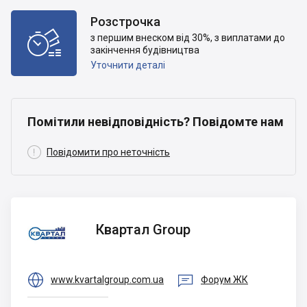
Розстрочка

з першим внеском від 30%, з виплатами до
закінчення будівництва
Уточнити деталі
Помітили невідповідність? Повідомте нам

Повідомити про неточність
Квартал
Квартал Group
Group


www.kvartalgroup.com.ua
Форум ЖК