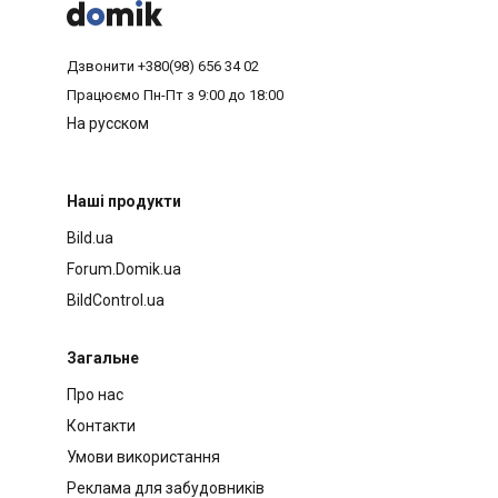



Дзвонити
+380(98) 656 34 02
Працюємо
Пн-Пт з 9:00 до 18:00
На русском
Наші продукти
Bild.ua
Forum.Domik.ua
BildControl.ua
Загальне
Про нас
Контакти
Умови використання
Реклама для забудовників