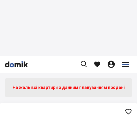









На жаль всі квартири з данним плануванням продані
