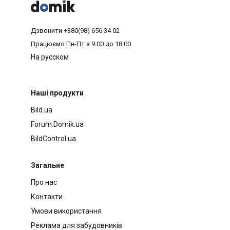



Дзвонити
+380(98) 656 34 02
Працюємо
Пн-Пт з 9:00 до 18:00
На русском
Наші продукти
Bild.ua
Forum.Domik.ua
BildControl.ua
Загальне
Про нас
Контакти
Умови використання
Реклама для забудовників