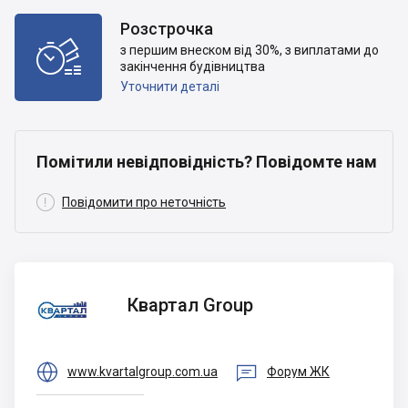
Розстрочка

з першим внеском від 30%, з виплатами до
закінчення будівництва
Уточнити деталі
Помітили невідповідність? Повідомте нам

Повідомити про неточність
Квартал
Квартал Group
Group


www.kvartalgroup.com.ua
Форум ЖК