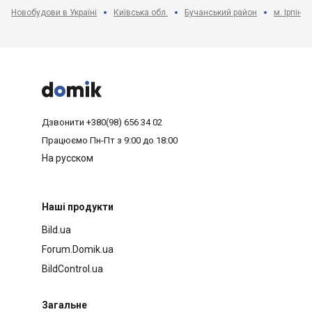
Новобудови в Україні
Київська обл.
Бучанський район
м. Ірпінь



Дзвонити
+380(98) 656 34 02
Працюємо
Пн-Пт з 9:00 до 18:00
На русском
Наші продукти
Bild.ua
Forum.Domik.ua
BildControl.ua
Загальне