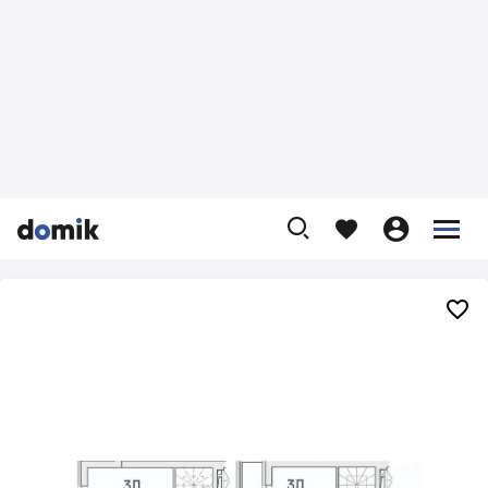









