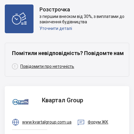
Розстрочка

з першим внеском від 30%, з виплатами до
закінчення будівництва
Уточнити деталі
Помітили невідповідність? Повідомте нам

Повідомити про неточність
Квартал
Квартал Group
Group


www.kvartalgroup.com.ua
Форум ЖК