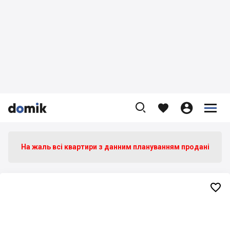









На жаль всі квартири з данним плануванням продані
