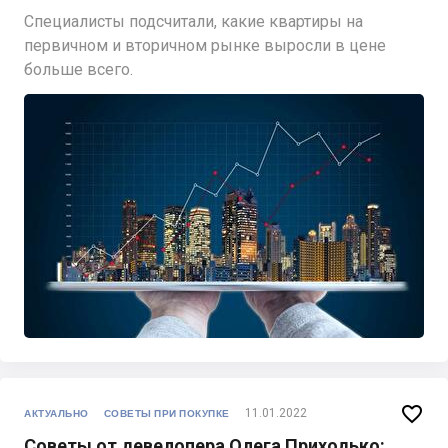
Специалисты подсчитали, какие квартиры на
первичном и вторичном рынке выросли в цене
больше всего.

11.01.2022
АКТУАЛЬНО
СОВЕТЫ ПРИ ПОКУПКЕ
Советы от девелопера Олега Приходько: